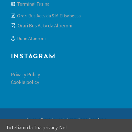
Terminal Fusina
Orari Bus Actv da S.M.Elisabetta
Orari Bus Actv da Alberoni
Dune Alberoni
INSTAGRAM
Privacy Policy
Cookie policy
Aquarius Beach Srl – sede legale: Corso San felice e
fortunato 62 – 36100 Vicenza – REA: VI-392981 – PIVA:
Tuteliamo la Tua privacy. Nel
04282120247 -pec: aquariusbeachsrl@pec.telemar.it