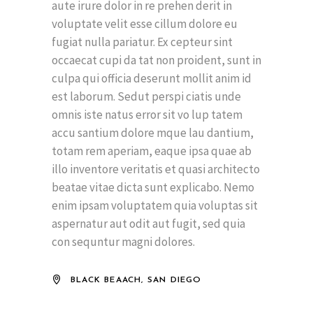
aute irure dolor in re prehen derit in
voluptate velit esse cillum dolore eu
fugiat nulla pariatur. Ex cepteur sint
occaecat cupi da tat non proident, sunt in
culpa qui officia deserunt mollit anim id
est laborum. Sedut perspi ciatis unde
omnis iste natus error sit vo lup tatem
accu santium dolore mque lau dantium,
totam rem aperiam, eaque ipsa quae ab
illo inventore veritatis et quasi architecto
beatae vitae dicta sunt explicabo. Nemo
enim ipsam voluptatem quia voluptas sit
aspernatur aut odit aut fugit, sed quia
con sequntur magni dolores.
BLACK BEAACH, SAN DIEGO