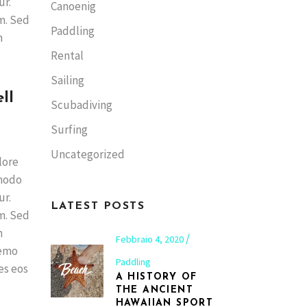
ur.
Canoenig
m. Sed
Paddling
m
Rental
Sailing
ll
Scubadiving
Surfing
Uncategorized
lore
mmodo
ur.
LATEST POSTS
m. Sed
m
Febbraio 4, 2020
Nemo
Paddling
es eos
A HISTORY OF
THE ANCIENT
HAWAIIAN SPORT