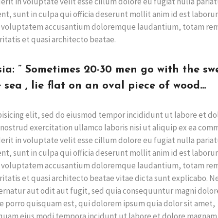
rit in voluptate velit esse cillum dolore eu fugiat nulla pariat
t, sunt in culpa qui officia deserunt mollit anim id est laboru
 sit voluptatem accusantium doloremque laudantium, totam re
itatis et quasi architecto beatae.
sia: ” Sometimes 20-30 men go with the swe
 sea , lie flat on an oval piece of wood…
isicing elit, sed do eiusmod tempor incididunt ut labore et do
nostrud exercitation ullamco laboris nisi ut aliquip ex ea co
rit in voluptate velit esse cillum dolore eu fugiat nulla pariat
t, sunt in culpa qui officia deserunt mollit anim id est laboru
 sit voluptatem accusantium doloremque laudantium, totam re
ritatis et quasi architecto beatae vitae dicta sunt explicabo. 
rnatur aut odit aut fugit, sed quia consequuntur magni dolor
e porro quisquam est, qui dolorem ipsum quia dolor sit amet,
umquam eius modi tempora incidunt ut labore et dolore magnam