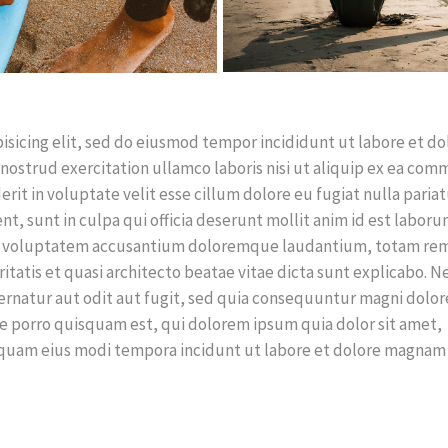
isicing elit, sed do eiusmod tempor incididunt ut labore et do
nostrud exercitation ullamco laboris nisi ut aliquip ex ea co
rit in voluptate velit esse cillum dolore eu fugiat nulla pariat
t, sunt in culpa qui officia deserunt mollit anim id est laboru
 sit voluptatem accusantium doloremque laudantium, totam re
ritatis et quasi architecto beatae vitae dicta sunt explicabo. 
rnatur aut odit aut fugit, sed quia consequuntur magni dolor
e porro quisquam est, qui dolorem ipsum quia dolor sit amet,
umquam eius modi tempora incidunt ut labore et dolore magnam