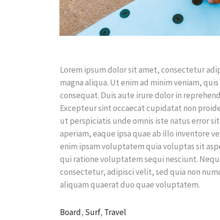
Lorem ipsum dolor sit amet, consectetur adip
magna aliqua. Ut enim ad minim veniam, quis 
consequat. Duis aute irure dolor in reprehende
Excepteur sint occaecat cupidatat non proiden
ut perspiciatis unde omnis iste natus error
aperiam, eaque ipsa quae ab illo inventore ve
enim ipsam voluptatem quia voluptas sit aspe
qui ratione voluptatem sequi nesciunt. Nequ
consectetur, adipisci velit, sed quia non n
aliquam quaerat duo quae voluptatem.
Board
,
Surf
,
Travel