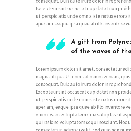
consequat. Duis aute irure dolor in reprehende
Excepteur sint occaecat cupidatat non proiden
ut perspiciatis unde omnis iste natus error
aperiam, eaque ipsa quae ab illo inventore ver
A gift from Polyne
of the waves of the
Lorem ipsum dolor sit amet, consectetur adip
magna aliqua. Ut enim ad minim veniam, quis 
consequat. Duis aute irure dolor in reprehende
Excepteur sint occaecat cupidatat non proiden
ut perspiciatis unde omnis iste natus error
aperiam, eaque ipsa quae ab illo inventore ve
enim ipsam voluptatem quia voluptas sit aspe
qui ratione voluptatem sequi nesciunt. Nequ
consectetur, adipisci velit, sed quia non n