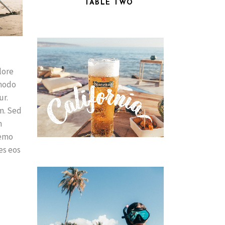
TABLE TWO
lore
mmodo
ur.
m. Sed
m
Nemo
es eos