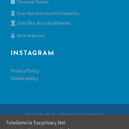
Terminal Fusina
Orari Bus Actv da S.M.Elisabetta
Orari Bus Actv da Alberoni
Dune Alberoni
INSTAGRAM
Privacy Policy
Cookie policy
Aquarius Beach Srl – sede legale: Corso San felice e
fortunato 62 – 36100 Vicenza – REA: VI-392981 – PIVA:
Tuteliamo la Tua privacy. Nel
04282120247 -pec: aquariusbeachsrl@pec.telemar.it