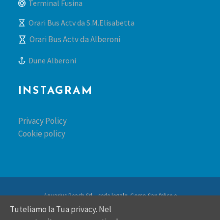
Terminal Fusina
Orari Bus Actv da S.M.Elisabetta
Orari Bus Actv da Alberoni
Dune Alberoni
INSTAGRAM
Privacy Policy
Cookie policy
Aquarius Beach Srl – sede legale: Corso San felice e
fortunato 62 – 36100 Vicenza – REA: VI-392981 – PIVA:
Tuteliamo la Tua privacy. Nel
04282120247 -pec: aquariusbeachsrl@pec.telemar.it