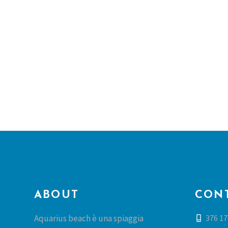
ABOUT
CONT
376 17
Aquarius beach è una spiaggia