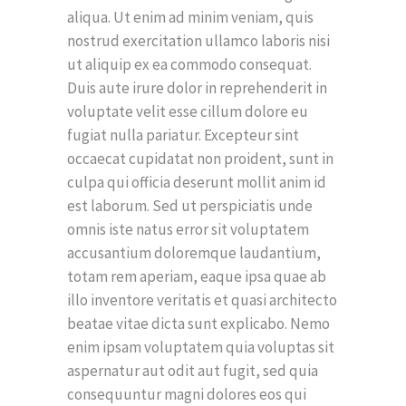
aliqua. Ut enim ad minim veniam, quis
nostrud exercitation ullamco laboris nisi
ut aliquip ex ea commodo consequat.
Duis aute irure dolor in reprehenderit in
voluptate velit esse cillum dolore eu
fugiat nulla pariatur. Excepteur sint
occaecat cupidatat non proident, sunt in
culpa qui officia deserunt mollit anim id
est laborum. Sed ut perspiciatis unde
omnis iste natus error sit voluptatem
accusantium doloremque laudantium,
totam rem aperiam, eaque ipsa quae ab
illo inventore veritatis et quasi architecto
beatae vitae dicta sunt explicabo. Nemo
enim ipsam voluptatem quia voluptas sit
aspernatur aut odit aut fugit, sed quia
consequuntur magni dolores eos qui